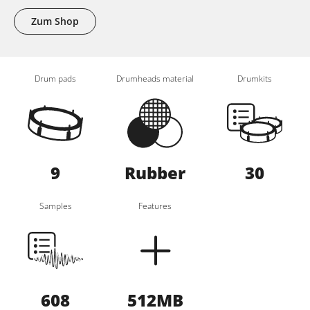
Zum Shop
Drum pads
Drumheads material
Drumkits
9
Rubber
30
Samples
Features
608
512MB